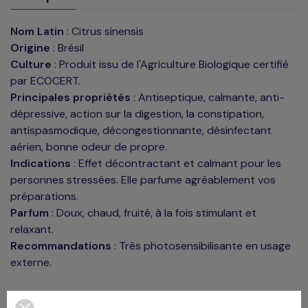
Nom Latin
: Citrus sinensis
Origine
: Brésil
Culture
: Produit issu de l'Agriculture Biologique certifié
par ECOCERT.
Principales propriétés
: Antiseptique, calmante, anti-
dépressive, action sur la digestion, la constipation,
antispasmodique, décongestionnante, désinfectant
aérien, bonne odeur de propre.
Indications
: Effet décontractant et calmant pour les
personnes stressées. Elle parfume agréablement vos
préparations.
Parfum
: Doux, chaud, fruité, à la fois stimulant et
relaxant.
Recommandations
: Très photosensibilisante en usage
externe.
Format :