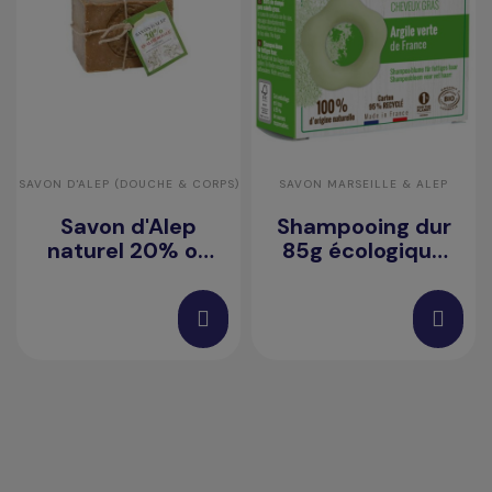
SAVON D'ALEP (DOUCHE & CORPS)
SAVON MARSEILLE & ALEP
Savon d'Alep
Shampooing dur
naturel 20% ou
85g écologique
30% d'huile de
cheveux secs
baie de laurier
(PROMO - FIN DE
STOCK)