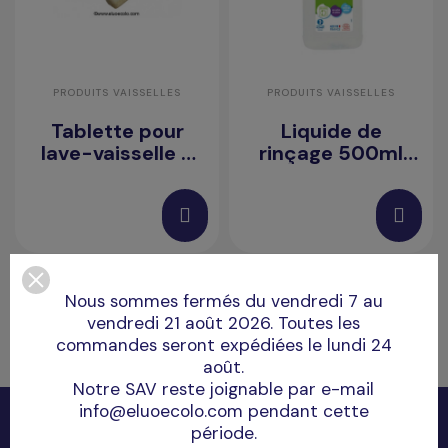
PRODUITS VAISSELLES
PRODUITS VAISSELLES
Tablette pour
Liquide de
lave-vaisselle 3
rinçage 500ml
en 1 (vrac à l'unité
Ecodoo
& remise dès 100
unités)
Nous sommes fermés du vendredi 7 au
vendredi 21 août 2026. Toutes les
commandes seront expédiées le lundi 24
août.
Notre SAV reste joignable par e-mail
info@eluoecolo.com pendant cette
période.