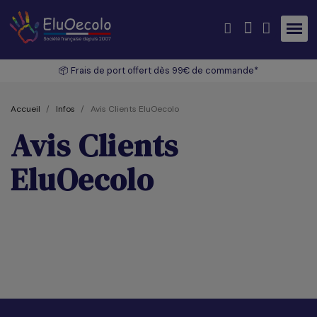
📦 Frais de port offert dès 99€ de commande*
Accueil
Infos
Avis Clients EluOecolo
Avis Clients
EluOecolo