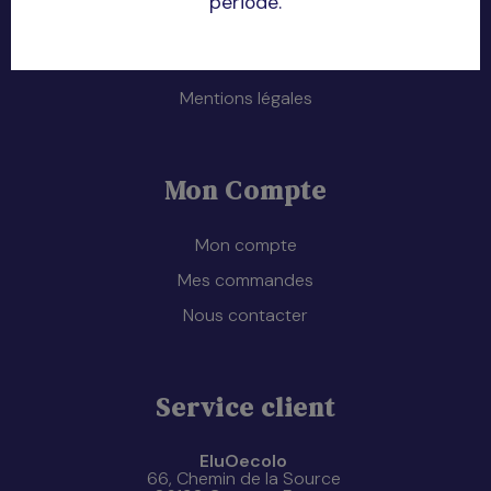
période.
Livraison
CGV
Mentions légales
Mon Compte
Mon compte
Mes commandes
Nous contacter
Service client
EluOecolo
66, Chemin de la Source