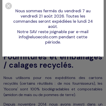
réactif
Nous sommes fermés du vendredi 7 au
vendredi 21 août 2026. Toutes les
Répondre rapidement avec vos questions, à vos
commandes seront expédiées le lundi 24
attentes.
août.
Pour le SAV, vous pouvez nous joindre par mail, courrier,
Notre SAV reste joignable par e-mail
fax et téléphone (numéro non surtaxé).
info@eluoecolo.com pendant cette
Nous contacter
période.
Fournitures et emballages
/ calages recyclés.
Nous utilisons pour nos expéditions des cartons
recyclés (certains réutilisés : de nos fournisseurs), les
'flocons' sont 100% biodégradables et compostables
(amidon de maïs ou de pommes de terre).
Depuis novembre 2014 nous avons investi dans un