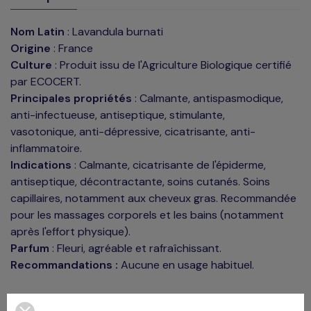
Nom Latin
: Lavandula burnati
Origine
: France
Culture
: Produit issu de l'Agriculture Biologique certifié
par ECOCERT.
Principales propriétés
: Calmante, antispasmodique,
anti-infectueuse, antiseptique, stimulante,
vasotonique, anti-dépressive, cicatrisante, anti-
inflammatoire.
Indications
: Calmante, cicatrisante de l'épiderme,
antiseptique, décontractante, soins cutanés. Soins
capillaires, notamment aux cheveux gras. Recommandée
pour les massages corporels et les bains (notamment
après l'effort physique).
Parfum
: Fleuri, agréable et rafraîchissant.
Recommandations :
Aucune en usage habituel.
Format :