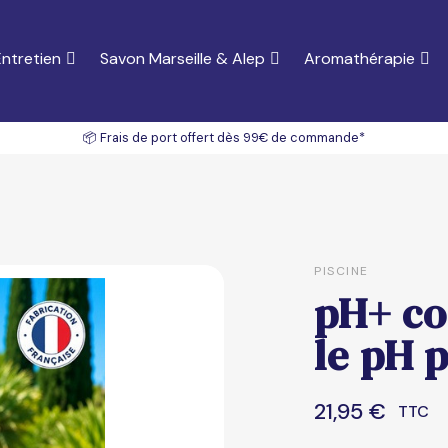
ntretien
Savon Marseille & Alep
Aromathérapie
📦 Frais de port offert dès 99€ de commande*
PISCINE
pH+ co
le pH p
21,95 €
TTC