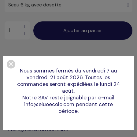
Ajouter au panier
Nous sommes fermés du vendredi 7 au
Une dosette de 50g de contenance fournie. Soit 3 doses
vendredi 21 août 2026. Toutes les
(170g) pour 10m3 d'eau.
commandes seront expédiées le lundi 24
août.
Quand utiliser TAC+ ?
Notre SAV reste joignable par e-mail
info@eluoecolo.com pendant cette
- TAC (alcalinité totale) inférieur à 80 ppm
période.
- pH instable
- Eau agressive ou corrosive